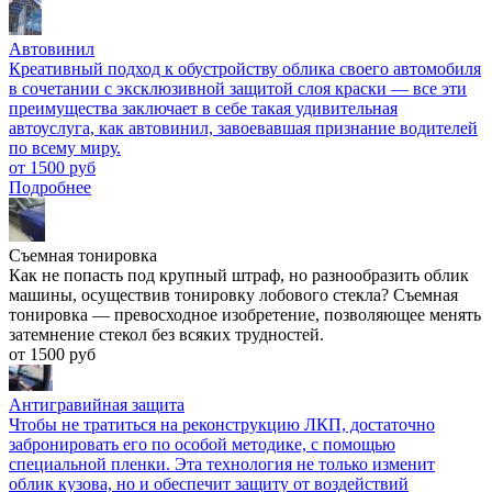
Автовинил
Креативный подход к обустройству облика своего автомобиля
в сочетании с эксклюзивной защитой слоя краски — все эти
преимущества заключает в себе такая удивительная
автоуслуга, как автовинил, завоевавшая признание водителей
по всему миру.
от 1500 руб
Подробнее
Съемная тонировка
Как не попасть под крупный штраф, но разнообразить облик
машины, осуществив тонировку лобового стекла? Съемная
тонировка — превосходное изобретение, позволяющее менять
затемнение стекол без всяких трудностей.
от 1500 руб
Антигравийная защита
Чтобы не тратиться на реконструкцию ЛКП, достаточно
забронировать его по особой методике, с помощью
специальной пленки. Эта технология не только изменит
облик кузова, но и обеспечит защиту от воздействий