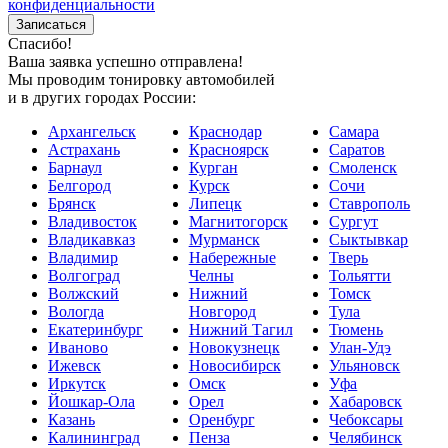
конфиденциальности
Спасибо!
Ваша заявка успешно отправлена!
Мы проводим тонировку автомобилей
и в других городах России:
Архангельск
Краснодар
Самара
Астрахань
Красноярск
Саратов
Барнаул
Курган
Смоленск
Белгород
Курск
Сочи
Брянск
Липецк
Ставрополь
Владивосток
Магнитогорск
Сургут
Владикавказ
Мурманск
Сыктывкар
Владимир
Набережные
Тверь
Волгоград
Челны
Тольятти
Волжский
Нижний
Томск
Вологда
Новгород
Тула
Екатеринбург
Нижний Тагил
Тюмень
Иваново
Новокузнецк
Улан-Удэ
Ижевск
Новосибирск
Ульяновск
Иркутск
Омск
Уфа
Йошкар-Ола
Орел
Хабаровск
Казань
Оренбург
Чебоксары
Калининград
Пенза
Челябинск