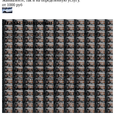
эквиваленте, так и на определённую услугу.
от 1000 руб
Этапы тонировки
Тонирование пленкой с соблюденим технологии должно
проводится по этапам:
Подготовка к работам
. Тщательная очистка,
обезжиривание поверхности.
Подготовка материала
. Делаются заготовки для работ
по форме с припуском 7-10 мм.
Стеклянные элементы покрываются составом, временно
нейтрализующим клей
на тонировочном материале.
Заготовка прикладывается к обрабатываемой
поверхности, разравнивается. С помощью шпателя или
стикера убираются воздушные пузыри.
Лишний материал аккуратно срезается
по краю.
Припуск 1-2 мм заправляется под уплотнитель.
На полное высыхание после работ необходимо около суток.