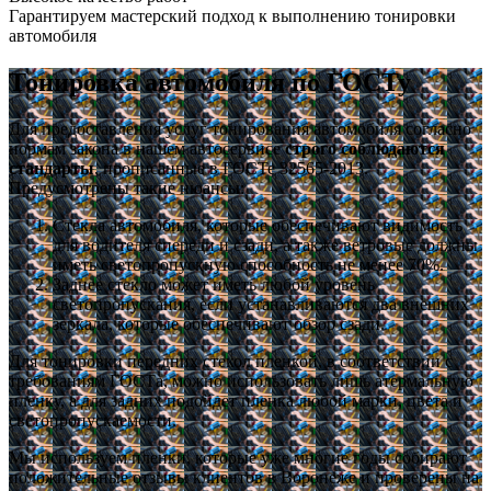
Гарантируем мастерский подход к выполнению тонировки
автомобиля
Тонировка автомобиля по ГОСТу
Для предоставления услуг тонирования автомобиля согласно
нормам закона в нашем автосервисе
строго соблюдаются
стандарты
, прописанные в ГОСТе 32565-2013.
Предусмотрены такие нюансы:
Стекла автомобиля, которые обеспечивают видимость
для водителя спереди и сзади, а также ветровые должны
иметь светопропускную способность не менее 70%.
Заднее стекло может иметь любой уровень
светопропускания, если устанавливаются два внешних
зеркала, которые обеспечивают обзор сзади.
Для тонировки передних стекол пленкой, в соответствии с
требованиям ГОСТа, можно использовать лишь атермальную
пленку, а для задних подойдет пленка любой марки, цвета и
светопропускаемости.
Мы используем пленки, которые уже многие годы собирают
положительные отзывы клиентов в Воронеже и проверены на