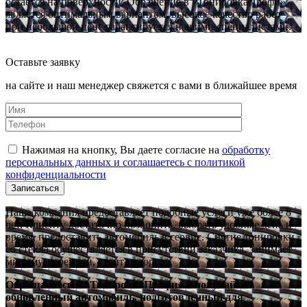
остается на поверхности. Обращение в «ТонировкаПрофи»
является оптимальным вариантом, высокое качество работ
при небольшой цене гарантируется нашими специалистами.
Оставьте заявку
на сайте и наш менеджер свяжется с вами в ближайшее время
Нажимая на кнопку, Вы даете согласие на
обработку
персональных данных и соглашаетесь с политикой
конфиденциальности
Наша компания предоставляет подобные услуги уже более 8
лет. Клиенту достаточно позвонить, выбрать удобные день и
время, предоставить автомобиль в сервис. Снятие тонировки
со стекла осуществляется в присутствии заказчика, занимает
минимум времени, стоит недорого.
Обращайтесь в «ТонировкаПрофи» и получайте
обновленный автомобиль, подготовленный для