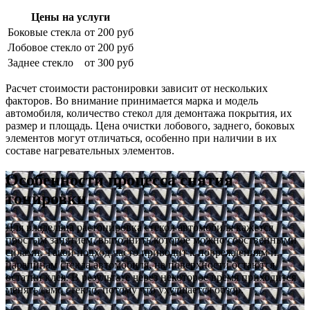
Цены на услуги
Боковые стекла
от 200 руб
Лобовое стекло
от 200 руб
Заднее стекло
от 300 руб
Расчет стоимости растонировки зависит от нескольких
факторов. Во внимание принимается марка и модель
автомобиля, количество стекол для демонтажа покрытия, их
размер и площадь. Цена очистки лобового, заднего, боковых
элементов могут отличаться, особенно при наличии в их
составе нагревательных элементов.
Особенности процесса снятия
тонировки
Для владельца растонировка стекол автомобиля кажется
простым занятием, выполнить которое можно собственными
силами. Такой подход часто приводит к повреждениям и
царапинам стекла автомобиля, на поверхности остаются
остатки клея. В результате через некоторое время приходится
менять само стекло, потому что ухудшается обзор.