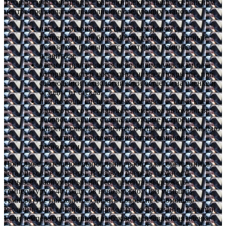
Технологический процесс растонировки в нашем сервисном
центре предполагает выполнение следующих этапов:
нагрев материала специальным феном до
температуры не более 40 градусов, если данный
показатель превышается, материал начинает
плавиться;
элемент прогревается небольшими участками, на
которых мастер аккуратно снимает покрытие, при
соблюдении технологии клей остается на пленке и
отходит от стекла;
при помощи специальных составов остатки клея
удаляются со стеклянных элементов автомобиля;
лобовое и заднее стекла, в которые встроены
нагревательные элементы, очищаются максимально
аккуратно, в соответствии с требованиями
технологии.
При самостоятельном выполнении работ для собственника
есть рисковые моменты. В первую очередь сложность
вызывает равномерный нагрев элемента, выдержать
температуру в 40 градусов невозможно. При меньшей
температуре приходится сдирать покрытие с помощью
механических усилий, что приводит к образованию царапин.
Если температура слишком высокая, расплавленная пленка