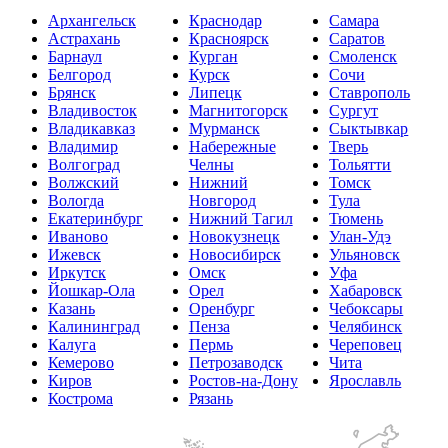
Архангельск
Краснодар
Самара
Астрахань
Красноярск
Саратов
Барнаул
Курган
Смоленск
Белгород
Курск
Сочи
Брянск
Липецк
Ставрополь
Владивосток
Магнитогорск
Сургут
Владикавказ
Мурманск
Сыктывкар
Владимир
Набережные
Тверь
Волгоград
Челны
Тольятти
Волжский
Нижний
Томск
Вологда
Новгород
Тула
Екатеринбург
Нижний Тагил
Тюмень
Иваново
Новокузнецк
Улан-Удэ
Ижевск
Новосибирск
Ульяновск
Иркутск
Омск
Уфа
Йошкар-Ола
Орел
Хабаровск
Казань
Оренбург
Чебоксары
Калининград
Пенза
Челябинск
Калуга
Пермь
Череповец
Кемерово
Петрозаводск
Чита
Киров
Ростов-на-Дону
Ярославль
Кострома
Рязань