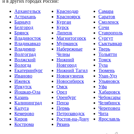
и в других городах России:
Архангельск
Краснодар
Самара
Астрахань
Красноярск
Саратов
Барнаул
Курган
Смоленск
Белгород
Курск
Сочи
Брянск
Липецк
Ставрополь
Владивосток
Магнитогорск
Сургут
Владикавказ
Мурманск
Сыктывкар
Владимир
Набережные
Тверь
Волгоград
Челны
Тольятти
Волжский
Нижний
Томск
Вологда
Новгород
Тула
Екатеринбург
Нижний Тагил
Тюмень
Иваново
Новокузнецк
Улан-Удэ
Ижевск
Новосибирск
Ульяновск
Иркутск
Омск
Уфа
Йошкар-Ола
Орел
Хабаровск
Казань
Оренбург
Чебоксары
Калининград
Пенза
Челябинск
Калуга
Пермь
Череповец
Кемерово
Петрозаводск
Чита
Киров
Ростов-на-Дону
Ярославль
Кострома
Рязань