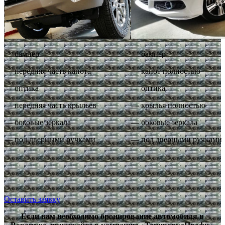
— бампер
— бампер
— передняя часть капота
— капот полностью
— оптика
— оптика
— передняя часть крыльев
— крылья полностью
— боковые зеркала
— боковые зеркала
— под дверными ручками
— под дверными ручками
Оставить заявку
Если вам необходимо бронирование автомобиля в