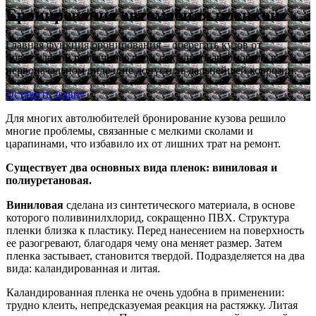
Бронирование автомобиля пленкой
Главная функция бронирования – оберегать кузов от
повреждений различного рода, сохранить автомобиль в
первоначальном виде и не допустить дальнейшей коррозии.
Оставить заявку
Для многих автолюбителей бронирование кузова решило
многие проблемы, связанные с мелкими сколами и
царапинами, что избавило их от лишних трат на ремонт.
Существует два основных вида пленок: виниловая и
полиуретановая.
Виниловая
сделана из синтетического материала, в основе
которого поливинилхлорид, сокращенно ПВХ. Структура
пленки близка к пластику. Перед нанесением на поверхность
ее разогревают, благодаря чему она меняет размер. Затем
пленка застывает, становится твердой. Подразделяется на два
вида: каландированная и литая.
Каландированная пленка не очень удобна в применении:
трудно клеить, непредсказуемая реакция на растяжку. Литая