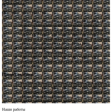
незаменимая.
Основные преимущества:
Чтобы защитить автомобиль от ударов гравия, не
нужно устанавливать металлические каркасы,
которые изменяют вид автомобиля и увеличивают
его массу. Раньше для защиты бампера наносили
полироль и устанавливали кенгурятник, что сильно
меняло аэродинамические свойства авто.
Позволяет защитить машину целиком, как бы
полностью ее обволакивая.
Изношенные части пленки легко снимаются и
заменяются на новую, при этом не влияет на цвет
автомобиля.
Процесс оклейки:
Автомобиль моют и готовят поверхность к работе.
Все детали, подлежащие оклейке, обезжиривают.
С помощью безабразивных паст детали полируют,
убирают мелкие царапины.
Наносят антигравийную защиту.
Наши работы