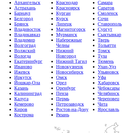
Архангельск
Краснодар
Самара
Астрахань
Красноярск
Саратов
Барнаул
Курган
Смоленск
Белгород
Курск
Сочи
Брянск
Липецк
Ставрополь
Владивосток
Магнитогорск
Сургут
Владикавказ
Мурманск
Сыктывкар
Владимир
Набережные
Тверь
Волгоград
Челны
Тольятти
Волжский
Нижний
Томск
Вологда
Новгород
Тула
Екатеринбург
Нижний Тагил
Тюмень
Иваново
Новокузнецк
Улан-Удэ
Ижевск
Новосибирск
Ульяновск
Иркутск
Омск
Уфа
Йошкар-Ола
Орел
Хабаровск
Казань
Оренбург
Чебоксары
Калининград
Пенза
Челябинск
Калуга
Пермь
Череповец
Кемерово
Петрозаводск
Чита
Киров
Ростов-на-Дону
Ярославль
Кострома
Рязань