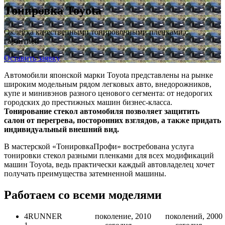
Тонировка Toyota
Оклейка качественными тонировочными пленками с
гарантией
Оставить заявку
Автомобили японской марки Toyota представлены на рынке
широким модельным рядом легковых авто, внедорожников,
купе и минивэнов разного ценового сегмента: от недорогих
городских до престижных машин бизнес-класса.
Тонирование стекол автомобиля позволяет защитить
салон от перегрева, посторонних взглядов, а также придать
индивидуальный внешний вид.
В мастерской «ТонировкаПрофи» востребована услуга
тонировки стекол разными пленками для всех модификаций
машин Toyota, ведь практически каждый автовладелец хочет
получать преимущества затемненной машины.
Работаем со всеми моделями
4RUNNER
поколение, 2010
поколений, 2000