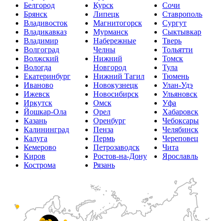
Белгород
Курск
Сочи
Брянск
Липецк
Ставрополь
Владивосток
Магнитогорск
Сургут
Владикавказ
Мурманск
Сыктывкар
Владимир
Набережные
Тверь
Волгоград
Челны
Тольятти
Волжский
Нижний
Томск
Вологда
Новгород
Тула
Екатеринбург
Нижний Тагил
Тюмень
Иваново
Новокузнецк
Улан-Удэ
Ижевск
Новосибирск
Ульяновск
Иркутск
Омск
Уфа
Йошкар-Ола
Орел
Хабаровск
Казань
Оренбург
Чебоксары
Калининград
Пенза
Челябинск
Калуга
Пермь
Череповец
Кемерово
Петрозаводск
Чита
Киров
Ростов-на-Дону
Ярославль
Кострома
Рязань